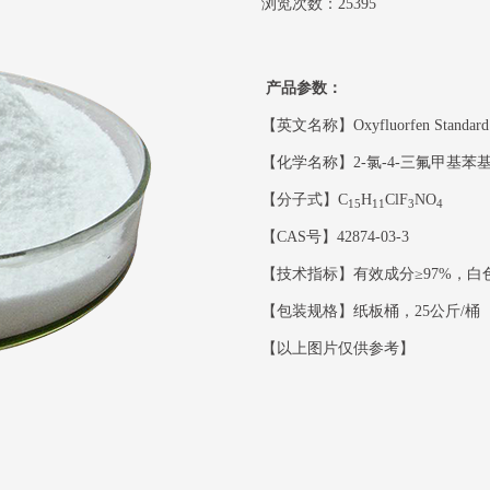
浏览次数：25395
产品参数：
【英文名称】Oxyfluorfen Standard
【化学名称】2-氯-4-三氟甲基苯基-
【分子式】C
H
ClF
NO
15
11
3
4
【CAS号】42874-03-3
【技术指标】有效成分≥97%，白
【包装规格】纸板桶，25公斤/桶
【以上图片仅供参考】