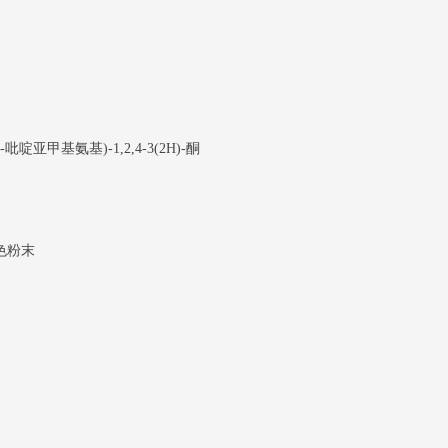
-吡啶亚甲基氨基)-1,2,4-3(2H)-酮
色粉末