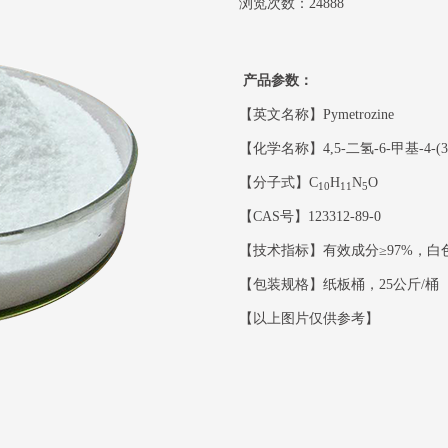
浏览次数：24888
产品参数：
【英文名称】Pymetrozine
【化学名称】4,5-二氢-6-甲基-4-(3
【分子式】C
H
N
O
10
11
5
【CAS号】123312-89-0
【技术指标】有效成分≥97%，白
【包装规格】纸板桶，25公斤/桶
【以上图片仅供参考】