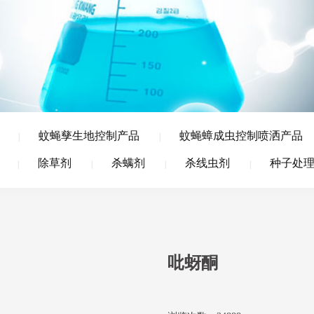
蚊蝇孳生地控制产品
蚊蝇蟑成虫控制喷洒产品
|
|
除草剂
杀螨剂
杀线虫剂
种子处
|
|
|
|
吡蚜酮