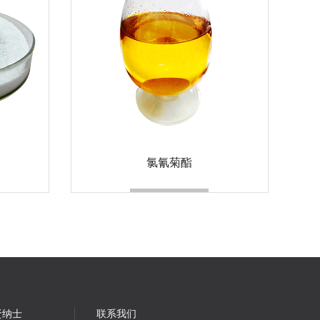
氯氰菊酯
贤纳士
联系我们