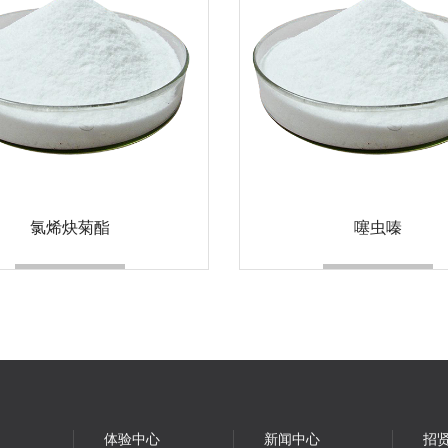
氯烯炔菊酯
噻虫嗪
体验中心
新闻中心
招