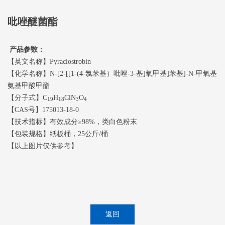
吡唑醚菌酯
产品参数：
【英文名称】Pyraclostrobin
【化学名称】N-[2-[[1-(4-氯苯基）吡唑-3-基]氧甲基]苯基]-N-甲氧基
氨基甲酸甲酯
【分子式】C
H
ClN
O
19
18
3
4
【CAS号】175013-18-0
【技术指标】有效成分≥98%，类白色粉末
【包装规格】纸板桶，25公斤/桶
【以上图片仅供参考】
返回