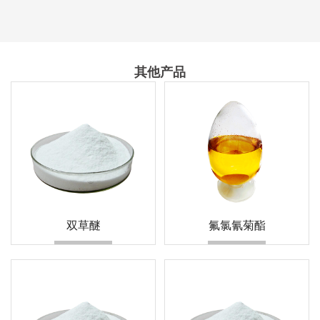
其他产品
双草醚
氟氯氰菊酯