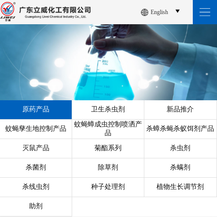
English
原药产品
卫生杀虫剂
新品推介
蚊蝇蟑成虫控制喷洒产
蚊蝇孳生地控制产品
杀蟑杀蝇杀蚁饵剂产品
品
灭鼠产品
菊酯系列
杀虫剂
杀菌剂
除草剂
杀螨剂
杀线虫剂
种子处理剂
植物生长调节剂
助剂