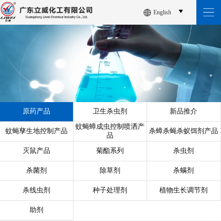
English
原药产品
卫生杀虫剂
新品推介
蚊蝇蟑成虫控制喷洒产
蚊蝇孳生地控制产品
杀蟑杀蝇杀蚁饵剂产品
品
灭鼠产品
菊酯系列
杀虫剂
杀菌剂
除草剂
杀螨剂
杀线虫剂
种子处理剂
植物生长调节剂
助剂