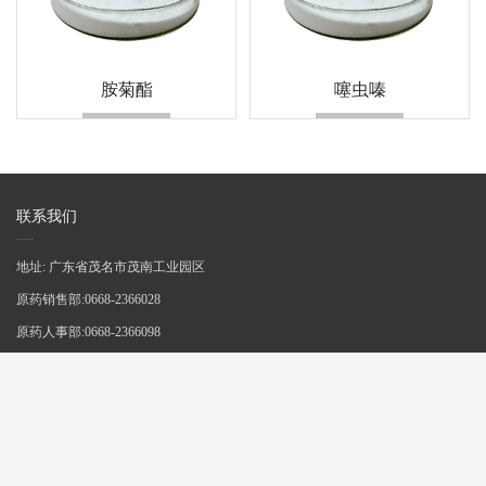
胺菊酯
噻虫嗪
联系我们
地址:
广东省茂名市茂南工业园区
原药销售部:
0668-2366028
原药人事部:
0668-2366098
制剂销售部:
0668-2367298
制剂人事部:
0668-3378979
邮箱:
liwei@liweichem.com
进出口销售部:
+86(020)-87376285