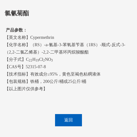
氯氰菊酯
产品参数：
【英文名称】Cypermethrin
【化学名称】（RS）-a-氰基-3-苯氧基苄基（1RS）-顺式-反式-3-
（2,2-二氯乙烯基）-2,2-二甲基环丙烷羧酸酯
【分子式】C
H
Cl
NO
22
19
2
3
【CAS号】52315-07-8
【技术指标】有效成分≥95%，黄色至褐色粘稠液体
【包装规格】铁桶，200公斤/桶或25公斤/桶
【以上图片仅供参考】
返回